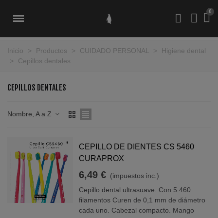
Inicio
>
Productos
>
CUIDADO PERSONAL
>
Higiene dental
>
Cepillos dentales
CEPILLOS DENTALES
Nombre, A a Z
CEPILLO DE DIENTES CS 5460
CURAPROX
6,49 €
(impuestos inc.)
Cepillo dental ultrasuave. Con 5.460
filamentos Curen de 0,1 mm de diámetro
cada uno. Cabezal compacto. Mango