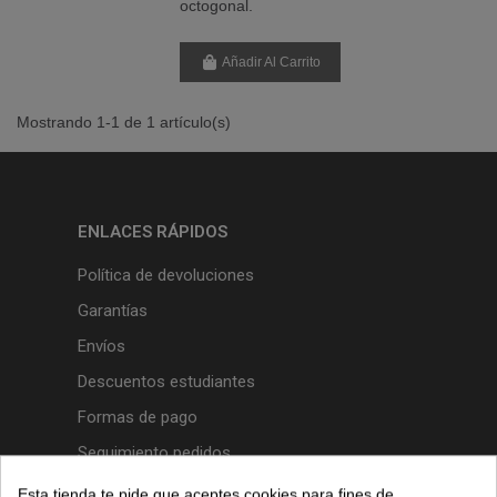
octogonal.
Añadir Al Carrito
Mostrando 1-1 de 1 artículo(s)
ENLACES RÁPIDOS
Política de devoluciones
Garantías
Envíos
Descuentos estudiantes
Formas de pago
Seguimiento pedidos
Preguntas frecuentes
Esta tienda te pide que aceptes cookies para fines de