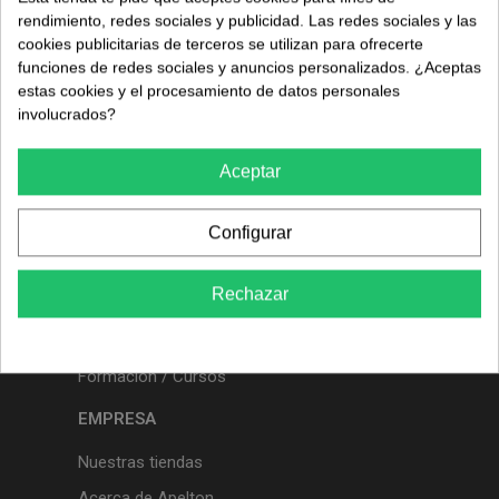
rendimiento, redes sociales y publicidad. Las redes sociales y las
ASISTENCIA
cookies publicitarias de terceros se utilizan para ofrecerte
funciones de redes sociales y anuncios personalizados. ¿Aceptas
Revisión material
estas cookies y el procesamiento de datos personales
Contacta con nosotros
involucrados?
Cancelar suscripción
Aceptar
SERVICIOS
Configurar
Servicio técnico
Venta de equipamiento
Rechazar
Venta material
Proyectos clínicas nuevas
Formación / Cursos
EMPRESA
Nuestras tiendas
Acerca de Apelton