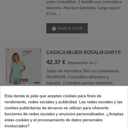
entre costadillos. 1 bolsillo con cremallera
derecha. Abertura laterales. Largo aprox:
67cm....
Añadir Al Carrito
CASACA MUJER ROSALIA GARYS
42,37 €
(impuestos inc.)
Tejido de microfibra 360 con tratamiento
SILVADUR. Costadillos delantero y
espalda. 2 bolsillos parche delantero.
Pinzas de pecho. Aberturas laterales.
Largo aprox: 66 cm. Prenda M2: semi
Esta tienda te pide que aceptes cookies para fines de
ajustada. 659600
rendimiento, redes sociales y publicidad. Las redes sociales y las
cookies publicitarias de terceros se utilizan para ofrecerte
funciones de redes sociales y anuncios personalizados. ¿Aceptas
Añadir Al Carrito
estas cookies y el procesamiento de datos personales
involucrados?