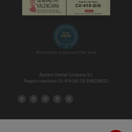
Work better, enjoy your free time
Apelton Dental Company, S.L
Registro sanitario CV-419-DIS CIF. B98258023