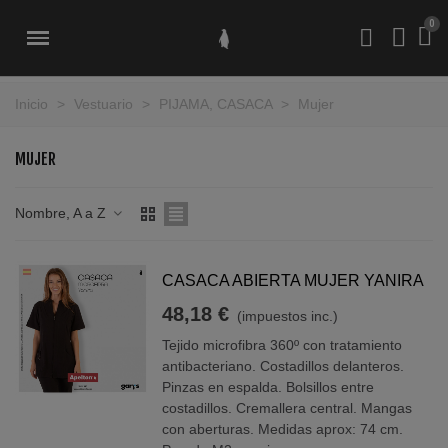
Inicio
>
Vestuario
>
PIJAMA, CASACA
>
Mujer
MUJER
Nombre, A a Z
CASACA ABIERTA MUJER YANIRA
48,18 €
(impuestos inc.)
Tejido microfibra 360º con tratamiento
antibacteriano. Costadillos delanteros.
Pinzas en espalda. Bolsillos entre
costadillos. Cremallera central. Mangas
con aberturas. Medidas aprox: 74 cm.