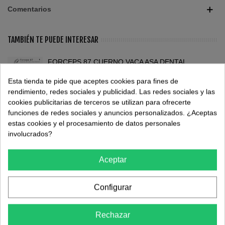
Comentarios
TAMBIÉN TE PUEDE INTERESAR
FORCEPS 87 CUERNO VACA ASA DENTAL
54,00 €
(impuestos inc.)
83,08 €
-35%
Esta tienda te pide que aceptes cookies para fines de
rendimiento, redes sociales y publicidad. Las redes sociales y las
cookies publicitarias de terceros se utilizan para ofrecerte
FORCEPS 150 CARL MARTIN
funciones de redes sociales y anuncios personalizados. ¿Aceptas
60,50 €
(impuestos inc.)
119,00 €
-49,16%
estas cookies y el procesamiento de datos personales
involucrados?
OSTEOTOMO BONE SPREADER 2.32 HU-FRIEDY
Aceptar
36,75 €
(impuestos inc.)
57,96 €
-36,6%
Configurar
SURTIDO DE LIMAS HEDSTROM 25MM KERR
15,73 €
(impuestos inc.)
Rechazar