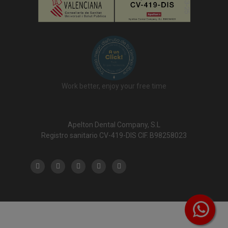
Work better, enjoy your free time
Apelton Dental Company, S.L
Registro sanitario CV-419-DIS CIF. B98258023