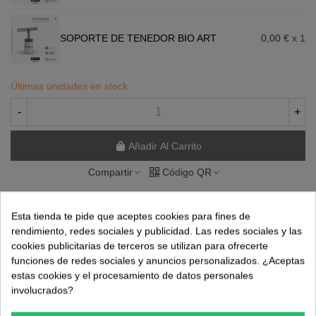
SOPORTE DE TENEDOR BIO ART
0,00 €
x 1
Últimas unidades en stock
-
+
Añadir Al Carrito
Compartir
Código QR
Referencia:
090023034
Esta tienda te pide que aceptes cookies para fines de
rendimiento, redes sociales y publicidad. Las redes sociales y las
Marca:
Bio Art
cookies publicitarias de terceros se utilizan para ofrecerte
funciones de redes sociales y anuncios personalizados. ¿Aceptas
-
estas cookies y el procesamiento de datos personales
Consúltanos sobre este producto
involucrados?
Favorito
0